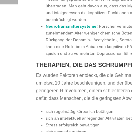
übertragen. Man geht davon aus, dass das Mye
und infolgedessen die kognitiven Funktionen a
beeinträchtigt werden.
Neurotransmittersysteme:
Forscher vermute
zunehmendem Alter weniger chemische Botenst
Rückgang der Dopamin-, Acetylcholin-, Seroton
kann eine Rolle beim Abbau von kognitiven F
spielen und zu vermehrten Depressionen führ
THERAPIEN, DIE DAS SCHRUMP
Es wurden Faktoren entdeckt, die die Gehirna
um etwa 10 Jahre beschleunigen, und der über
geringeren Hirnvolumen, einem schlechteren
dafür, dass Menschen, die die geringsten Ab
sich regelmäßig körperlich betätigen
sich an intellektuell anregenden Aktivitäten bet
Stress erfolgreich bewältigen
sich gesund ernähren