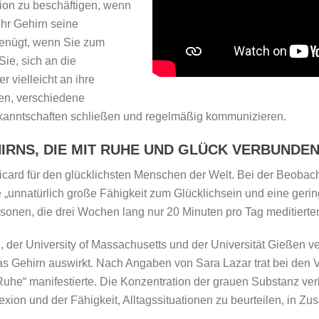
tion zu beschäftigen, wenn
 Ihr Gehirn seine
genügt, wenn Sie zum
Sie, sich an die
 vielleicht an ihre
en, verschiedene
ekanntschaften schließen und regelmäßig kommunizieren.
HIRNS, DIE MIT RUHE UND GLÜCK VERBUNDEN
card für den glücklichsten Menschen der Welt. Bei der Beobacht
ne „unnatürlich große Fähigkeit zum Glücklichsein und eine gerin
sonen, die drei Wochen lang nur 20 Minuten pro Tag meditierte
der University of Massachusetts und der Universität Gießen verö
 das Gehirn auswirkt. Nach Angaben von Sara Lazar trat bei de
r Ruhe“ manifestierte. Die Konzentration der grauen Substanz ve
exion und der Fähigkeit, Alltagssituationen zu beurteilen, in 