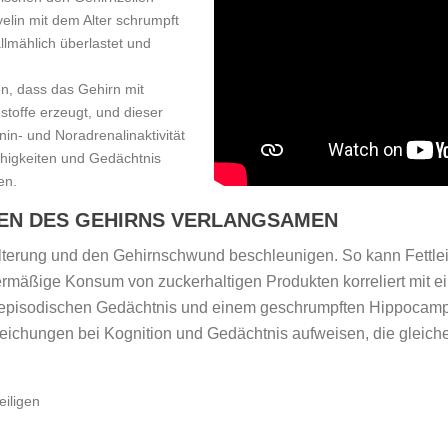
lin mit dem Alter schrumpft
llmählich überlastet und
n, dass das Gehirn mit
offe erzeugt, und dieser
in- und Noradrenalinaktivität
ähigkeiten und Gedächtnis
en.
FEN DES GEHIRNS VERLANGSAMEN
lterung und den Gehirnschwund beschleunigen. So kann Fettleib
mäßige Konsum von zuckerhaltigen Produkten korreliert mit ein
 episodischen Gedächtnis und einem geschrumpften Hippocampu
weichungen bei Kognition und Gedächtnis aufweisen, die gleic
eiligen