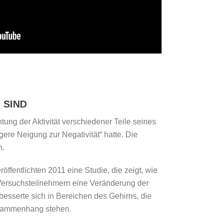
 SIND
ung der Aktivität verschiedener Teile seines
gere Neigung zur Negativität“ hatte. Die
n.
ffentlichten 2011 eine Studie, die zeigt, wie
n Versuchsteilnehmern eine Veränderung der
rbesserte sich in Bereichen des Gehirns, die
Zusammenhang stehen.