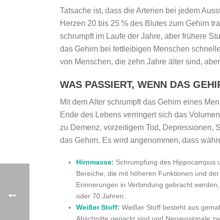
Tatsache ist, dass die Arterien bei jedem Aus
Herzen 20 bis 25 % des Blutes zum Gehirn tr
schrumpft im Laufe der Jahre, aber frühere St
das Gehirn bei fettleibigen Menschen schnelle
von Menschen, die zehn Jahre älter sind, abe
WAS PASSIERT, WENN DAS GEH
Mit dem Alter schrumpft das Gehirn eines Me
Ende des Lebens verringert sich das Volumen
zu Demenz, vorzeitigem Tod, Depressionen, S
das Gehirn. Es wird angenommen, dass währen
Hirnmasse:
Schrumpfung des Hippocampus un
Bereiche, die mit höheren Funktionen und de
Erinnerungen in Verbindung gebracht werden,
oder 70 Jahren.
Weißer Stoff:
Weißer Stoff besteht aus gemah
Abschnitte gepackt sind und Nervensignale z