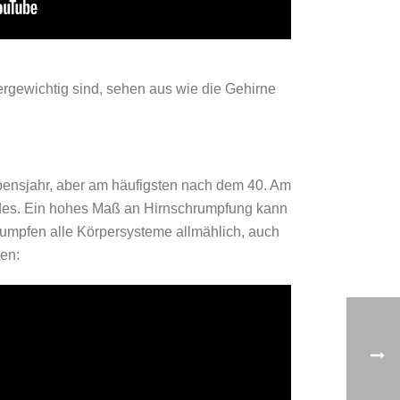
ergewichtig sind, sehen aus wie die Gehirne
bensjahr, aber am häufigsten nach dem 40. Am
ndes. Ein hohes Maß an Hirnschrumpfung kann
rumpfen alle Körpersysteme allmählich, auch
en: