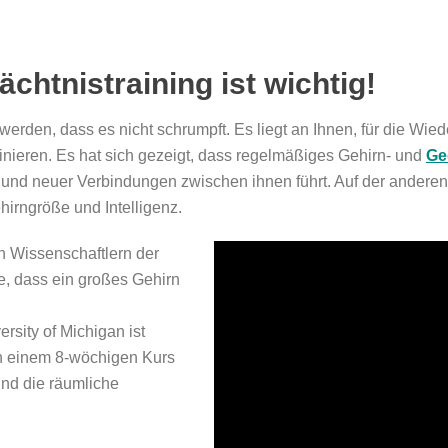
chtnistraining ist wichtig!
werden, dass es nicht schrumpft. Es liegt an Ihnen, für die Wied
rainieren. Es hat sich gezeigt, dass regelmäßiges Gehirn- und
Ge
und neuer Verbindungen zwischen ihnen führt. Auf der anderen 
rngröße und Intelligenz.
on Wissenschaftlern der
e, dass ein großes Gehirn
rsity of Michigan ist
ch einem 8-wöchigen Kurs
und die räumliche