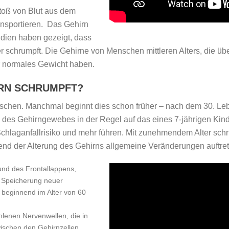
stoß von Blut aus dem
ansportieren. Das Gehirn
udien haben gezeigt, dass
r schrumpft. Die Gehirne von Menschen mittleren Alters, die üb
r normales Gewicht haben.
IRN SCHRUMPFT?
nschen. Manchmal beginnt dies schon früher – nach dem 30. Le
 des Gehirngewebes in der Regel auf das eines 7-jährigen Ki
chlaganfallrisiko und mehr führen. Mit zunehmendem Alter sch
d der Alterung des Gehirns allgemeine Veränderungen auftret
d des Frontallappens,
r Speicherung neuer
 beginnend im Alter von 60
lenen Nervenwellen, die in
wischen den Gehirnzellen