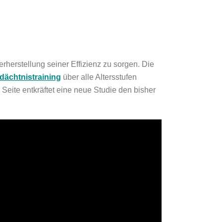
erherstellung seiner Effizienz zu sorgen. Die
dächtnistraining
über alle Altersstufen
Seite entkräftet eine neue Studie den bisher