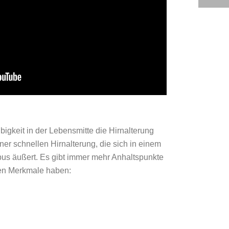
igkeit in der Lebensmitte die Hirnalterung
er schnellen Hirnalterung, die sich in einem
s äußert. Es gibt immer mehr Anhaltspunkte
hen Merkmale haben: