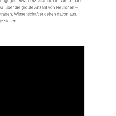
t dagegen etwa 1198 Gramm. Der Größe nach
wal über die größte Anzahl von Neuronen –
ertragen. Wissenschaftler gehen davon aus,
e stellen.