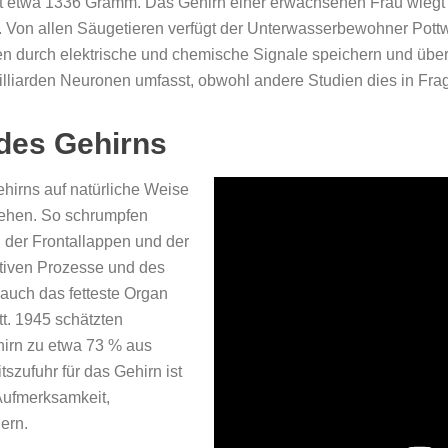
t etwa 1336 Gramm. Das Gehirn einer erwachsenen Frau wieg
. Von allen Säugetieren verfügt der Unterwasserbewohner Pott
onen durch elektrische und chemische Signale speichern und üb
liarden Neuronen umfasst, obwohl andere Studien dies in Frag
des Gehirns
hirns auf natürliche Weise
gehen. So schrumpfen
 der Frontallappen und der
itiven Prozesse und des
 auch das fetteste Organ
t. 1945 schätzten
hirn zu etwa 73 % aus
szufuhr für das Gehirn ist
 Aufmerksamkeit,
ern.