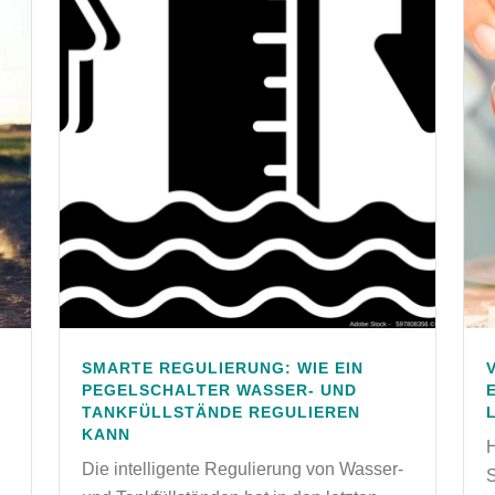
SMARTE REGULIERUNG: WIE EIN
PEGELSCHALTER WASSER- UND
TANKFÜLLSTÄNDE REGULIEREN
KANN
Die intelligente Regulierung von Wasser-
S