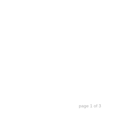
page
1
of
3