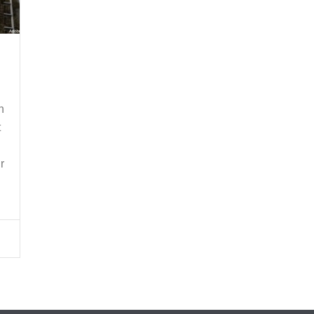
n
t
r