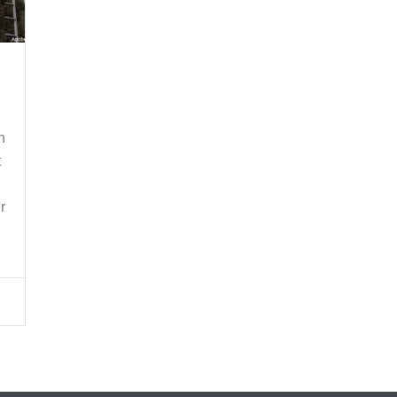
n
t
r