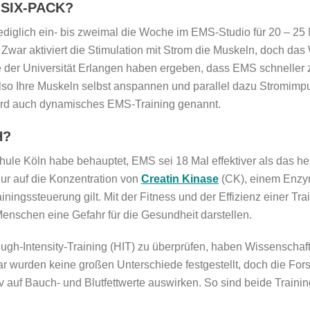
SIX-PACK?
lediglich ein- bis zweimal die Woche im EMS-Studio für 20 – 25
war aktiviert die Stimulation mit Strom die Muskeln, doch das 
der Universität Erlangen haben ergeben, dass EMS schneller z
lso Ihre Muskeln selbst anspannen und parallel dazu Stromimpu
rd auch dynamisches EMS-Training genannt.
H?
hule Köln habe behauptet, EMS sei 18 Mal effektiver als das he
ur auf die Konzentration von
Creatin Kinase
(CK), einem Enzym
ainingssteuerung gilt. Mit der Fitness und der Effizienz einer Tr
Menschen eine Gefahr für die Gesundheit darstellen.
gh-Intensity-Training (HIT) zu überprüfen, haben Wissenschaf
r wurden keine großen Unterschiede festgestellt, doch die Fors
iv auf Bauch- und Blutfettwerte auswirken. So sind beide Train