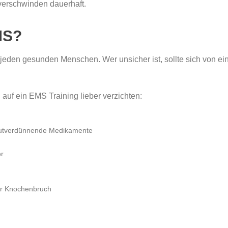
verschwinden dauerhaft.
MS?
r jeden gesunden Menschen. Wer unsicher ist, sollte sich von ei
uf ein EMS Training lieber verzichten:
blutverdünnende Medikamente
er
er Knochenbruch