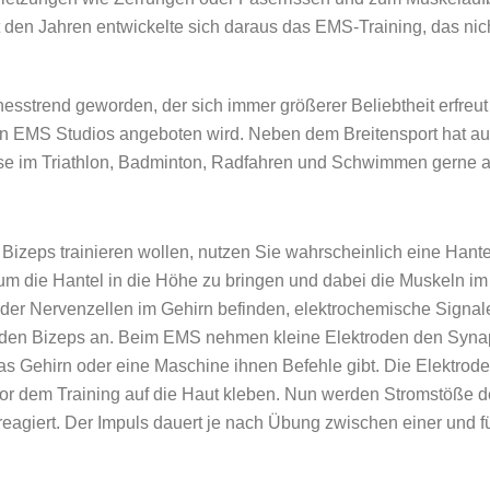
it den Jahren entwickelte sich daraus das EMS-Training, das n
itnesstrend geworden, der sich immer größerer Beliebtheit erfre
len EMS Studios angeboten wird. Neben dem Breitensport hat au
ise im Triathlon, Badminton, Radfahren und Schwimmen gerne 
Bizeps trainieren wollen, nutzen Sie wahrscheinlich eine Hantel
um die Hantel in die Höhe zu bringen und dabei die Muskeln i
er Nervenzellen im Gehirn befinden, elektrochemische Signale
 den Bizeps an. Beim EMS nehmen kleine Elektroden den Synapse
das Gehirn oder eine Maschine ihnen Befehle gibt. Die Elektrod
r vor dem Training auf die Haut kleben. Nun werden Stromstöße d
reagiert. Der Impuls dauert je nach Übung zwischen einer und 