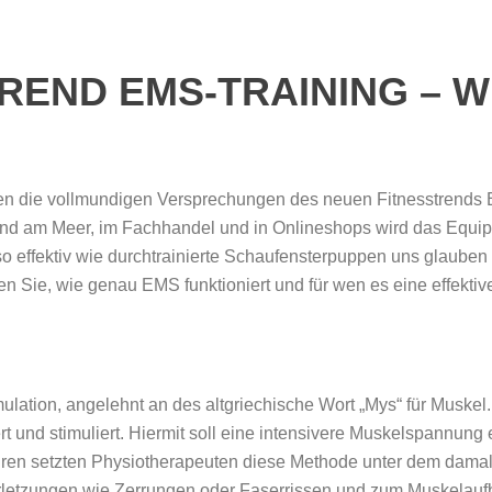
REND EMS-TRAINING – W
en die vollmundigen Versprechungen des neuen Fitnesstrends E
and am Meer, im Fachhandel und in Onlineshops wird das Equi
 so effektiv wie durchtrainierte Schaufensterpuppen uns glaube
en Sie, wie genau EMS funktioniert und für wen es eine effektive
ulation, angelehnt an des altgriechische Wort „Mys“ für Muske
ert und stimuliert. Hiermit soll eine intensivere Muskelspannung
hren setzten Physiotherapeuten diese Methode unter dem dama
rletzungen wie Zerrungen oder Faserrissen und zum Muskelaufb