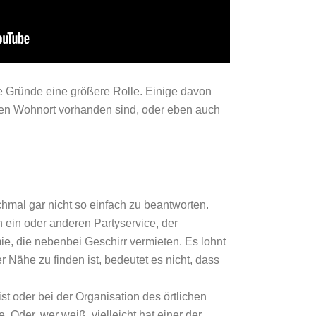
 Gründe eine größere Rolle. Einige davon
nen Wohnort vorhanden sind, oder eben auch
hmal gar nicht so einfach zu beantworten.
en ein oder anderen Partyservice, der
ie, die nebenbei Geschirr vermieten. Es lohnt
r Nähe zu finden ist, bedeutet es nicht, dass
t oder bei der Organisation des örtlichen
 Oder, wer weiß, vielleicht hat einer der