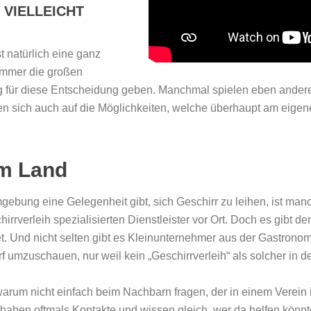
 VIELLEICHT
t natürlich eine ganz
 immer die großen
 für diese Entscheidung geben. Manchmal spielen eben andere
n sich auch auf die Möglichkeiten, welche überhaupt am eige
em Land
ebung eine Gelegenheit gibt, sich Geschirr zu leihen, ist manc
hirrverleih spezialisierten Dienstleister vor Ort. Doch es gibt d
et. Und nicht selten gibt es Kleinunternehmer aus der Gastronom
f umzuschauen, nur weil kein „Geschirrverleih“ als solcher in de
rum nicht einfach beim Nachbarn fragen, der in einem Verein is
haben oftmals Kontakte und wissen gleich, wer da helfen könnte.