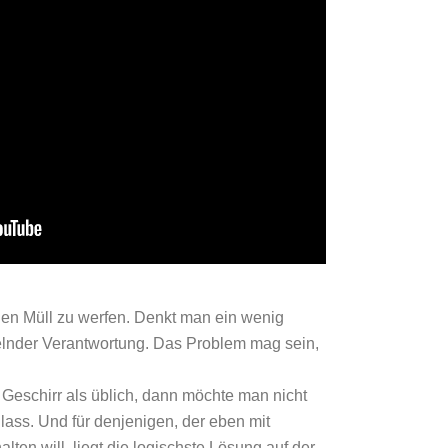
 den Müll zu werfen. Denkt man ein wenig
elnder Verantwortung. Das Problem mag sein,
 Geschirr als üblich, dann möchte man nicht
lass. Und für denjenigen, der eben mit
en will, liegt die logischste Lösung auf der