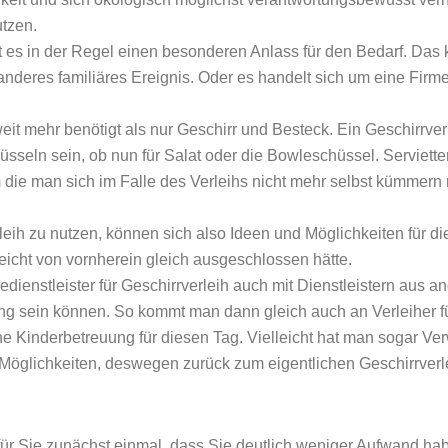
utzen.
 es in der Regel einen besonderen Anlass für den Bedarf. Das k
nderes familiäres Ereignis. Oder es handelt sich um eine Firmen
eit mehr benötigt als nur Geschirr und Besteck. Ein Geschirrver
üsseln sein, ob nun für Salat oder die Bowleschüssel. Serviett
m die man sich im Falle des Verleihs nicht mehr selbst kümme
leih zu nutzen, können sich also Ideen und Möglichkeiten für 
icht von vornherein gleich ausgeschlossen hätte.
ienstleister für Geschirrverleih auch mit Dienstleistern aus a
g sein können. So kommt man dann gleich auch an Verleiher für
ine Kinderbetreuung für diesen Tag. Vielleicht hat man sogar V
glichkeiten, deswegen zurück zum eigentlichen Geschirrverleih
für Sie zunächst einmal, dass Sie deutlich weniger Aufwand hab