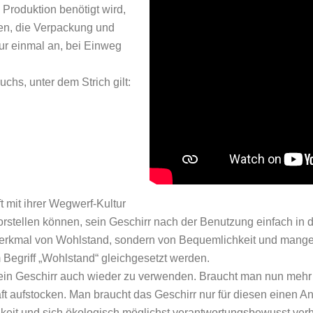
 Produktion benötigt wird,
nen, die Verpackung und
nur einmal an, bei Einweg
chs, unter dem Strich gilt:
n
 mit ihrer Wegwerf-Kultur
vorstellen können, sein Geschirr nach der Benutzung einfach in
n Merkmal von Wohlstand, sondern von Bequemlichkeit und mang
Begriff „Wohlstand“ gleichgesetzt werden.
, sein Geschirr auch wieder zu verwenden. Braucht man nun mehr
t aufstocken. Man braucht das Geschirr nur für diesen einen An
it und sich ökologisch möglichst verantwortungsbewusst verhalt