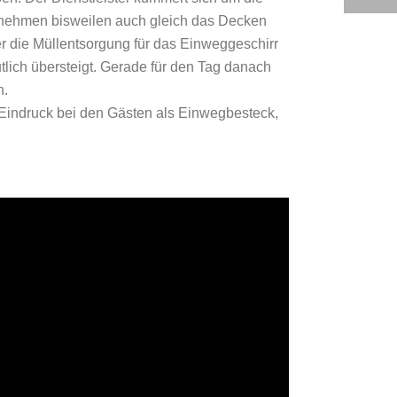
ernehmen bisweilen auch gleich das Decken
er die Müllentsorgung für das Einweggeschirr
lich übersteigt. Gerade für den Tag danach
n.
 Eindruck bei den Gästen als Einwegbesteck,