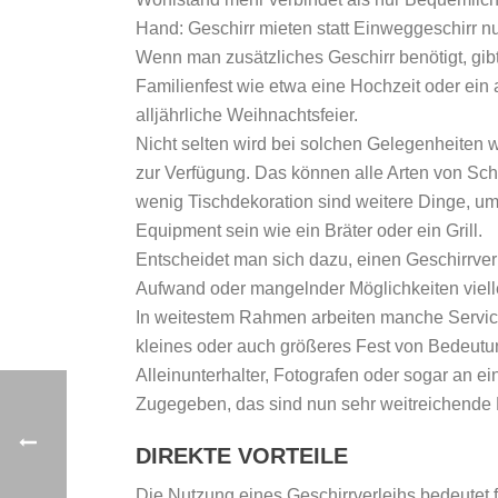
Hand: Geschirr mieten statt Einweggeschirr n
Wenn man zusätzliches Geschirr benötigt, gibt
Familienfest wie etwa eine Hochzeit oder ein a
alljährliche Weihnachtsfeier.
Nicht selten wird bei solchen Gelegenheiten w
zur Verfügung. Das können alle Arten von Sch
wenig Tischdekoration sind weitere Dinge, u
Equipment sein wie ein Bräter oder ein Grill.
Entscheidet man sich dazu, einen Geschirrver
Aufwand oder mangelnder Möglichkeiten vielle
In weitestem Rahmen arbeiten manche Serviced
kleines oder auch größeres Fest von Bedeutun
Alleinunterhalter, Fotografen oder sogar an e
Zugegeben, das sind nun sehr weitreichende Mö
DIREKTE VORTEILE
Die Nutzung eines Geschirrverleihs bedeutet 