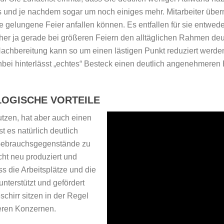
rs und je nachdem sogar um noch einiges mehr. Mitarbeiter üb
e gelungene Feier anfallen können. Es entfallen für sie entwed
er ja gerade bei größeren Feiern den alltäglichen Rahmen deut
achbereitung kann so um einen lästigen Punkt reduziert werde
nbei hinterlässt „echtes“ Besteck einen deutlich angenehmeren
OGISCHE VORTEILE
utzen, hat aber auch einen
t es natürlich deutlich
Gebrauchsgegenstände zu
ht neu produziert und
ss die Arbeitsplätze und die
nterstützt und gefördert
hirr sitzen in der Regel
eren Konzernen.