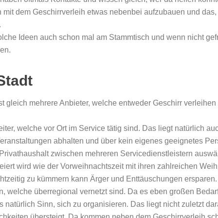
ich mit dem Geschirrverleih etwas nebenbei aufzubauen und da
.
lche Ideen auch schon mal am Stammtisch und wenn nicht gefra
en.
Stadt
t gleich mehrere Anbieter, welche entweder Geschirr verleihen
ter, welche vor Ort im Service tätig sind. Das liegt natürlich a
eranstaltungen abhalten und über kein eigenes geeignetes Pe
Privathaushalt zwischen mehreren Servicedienstleistern auswäh
eiert wird wie der Vorweihnachtszeit mit ihren zahlreichen Wei
 rechtzeitig zu kümmern kann Ärger und Enttäuschungen ersparen.
men, welche überregional vernetzt sind. Da es eben großen Be
natürlich Sinn, sich zu organisieren. Das liegt nicht zuletzt 
hkeiten übersteigt. Da kommen neben dem Geschirrverleih schn