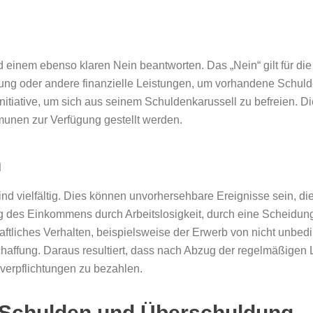
 einem ebenso klaren Nein beantworten. Das „Nein“ gilt für die 
ng oder andere finanzielle Leistungen, um vorhandene Schulde
ninitiative, um sich aus seinem Schuldenkarussell zu befreien. 
unen zur Verfügung gestellt werden.
n
sind vielfältig. Dies können unvorhersehbare Ereignisse sein, 
ng des Einkommens durch Arbeitslosigkeit, durch eine Scheidun
ftliches Verhalten, beispielsweise der Erwerb von nicht unbe
chaffung. Daraus resultiert, dass nach Abzug der regelmäßige
sverpflichtungen zu bezahlen.
 Schulden und Überschuldung