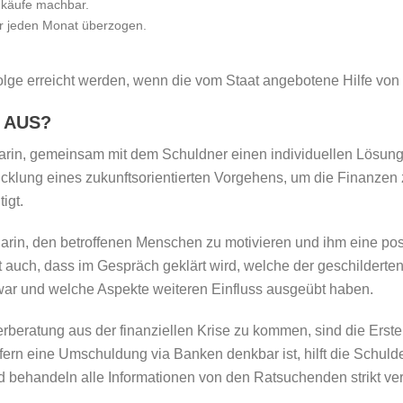
nkäufe machbar.
ar jeden Monat überzogen.
olge erreicht werden, wenn die vom Staat angebotene Hilfe vo
T AUS?
rin, gemeinsam mit dem Schuldner einen individuellen Lösungsw
twicklung eines zukunftsorientierten Vorgehens, um die Finanzen
igt.
arin, den betroffenen Menschen zu motivieren und ihm eine posi
auch, dass im Gespräch geklärt wird, welche der geschilderten
ar und welche Aspekte weiteren Einfluss ausgeübt haben.
rberatung aus der finanziellen Krise zu kommen, sind die Erste
ern eine Umschuldung via Banken denkbar ist, hilft die Schuld
d behandeln alle Informationen von den Ratsuchenden strikt vert