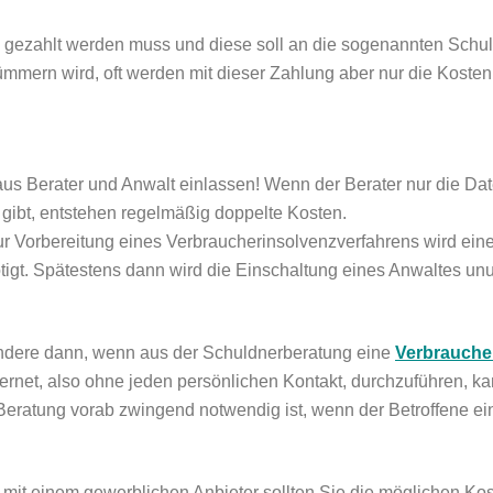
e gezahlt werden muss und diese soll an die sogenannten Schu
 kümmern wird, oft werden mit dieser Zahlung aber nur die Koste
aus Berater und Anwalt einlassen! Wenn der Berater nur die D
gibt, entstehen regelmäßig doppelte Kosten.
r Vorbereitung eines Verbraucherinsolvenzverfahrens wird ein
tigt. Spätestens dann wird die Einschaltung eines Anwaltes un
sondere dann, wenn aus der Schuldnerberatung eine
Verbrauche
ernet, also ohne jeden persönlichen Kontakt, durchzuführen, kan
Beratung vorab zwingend notwendig ist, wenn der Betroffene eine
it einem gewerblichen Anbieter sollten Sie die möglichen Kost