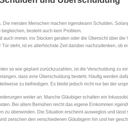
es. Die meisten Menschen machen irgendwann Schulden. Solange
u begleichen, besteht auch kein Problem.
uch immer, ins Stocken geraten oder die Übersicht über die Ve
r Tür steht, ist es allerhöchste Zeit darüber nachzudenken, ob 
eiten so wie geplant zurückzuzahlen, ist die Verschuldung zu e
 gelangen, dass eine Überschuldung besteht. Häufig werden dafü
ilweise zu befriedigen. Es bleibt jedoch nicht nur bei der ursp
orderungen weiter an. Manche Gläubiger schalten ein Inkassobü
Kosten. Bei allem Bemühen reicht das eigene Einkommen irgend
 zu überwinden. Die Situation erscheint ausweglos und lässt
ird zwischen den verschiedenen Gläubigern hin und her gesch